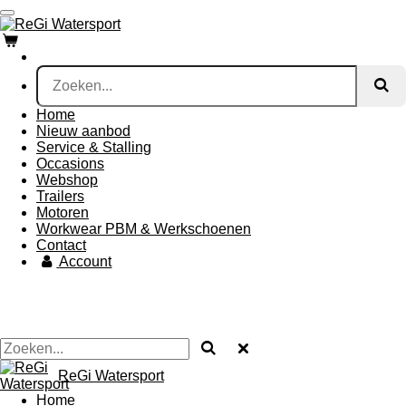
Ga
direct
naar
de
hoofdinhoud
Home
Nieuw aanbod
Service & Stalling
Occasions
Webshop
Trailers
Motoren
Workwear PBM & Werkschoenen
Contact
Account
ReGi Watersport
Home