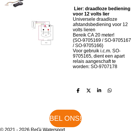
Lier: draadloze bediening
voor 12 volts lier
Universele draadloze
afstandsbediening voor 12
volts lieren
Bereik CA 20 meter!
(SO-9705169 / SO-9705167
/ SO-9705166)
Voor gebruik i.c.m. SO-
9705165, dient een apart
relais aangeschaft te
worden: SO-9707178
D
D
S
D
e
e
h
e
l
e
a
l
e
l
r
e
n
e
n
BEL ONS!
© 2021 - 2026 ReGi Watersport