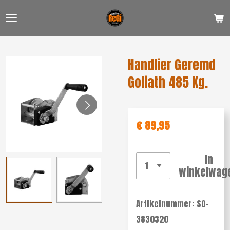
Ga
direct
naar
de
Handlier Geremd
hoofdinhoud
Goliath 485 Kg.
€ 89,95
In
winkelwag
Artikelnummer:
SO-
3830320