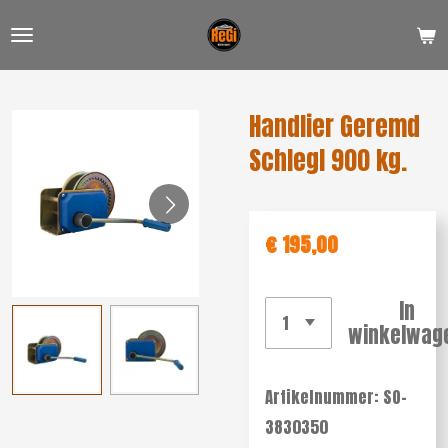
Ga
direct
naar
de
Handlier Geremd
hoofdinhoud
Schlegl 900 kg.
€ 195,00
In
winkelwag
Artikelnummer:
SO-
3830350