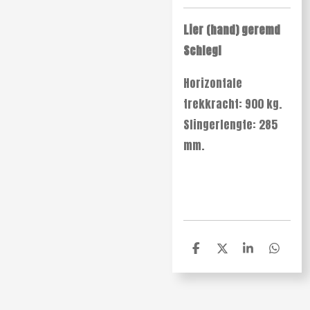
Lier (hand) geremd
Schlegl
Horizontale
trekkracht: 900 kg.
Slingerlengte: 285
mm.
D
D
S
D
e
e
h
e
l
e
a
l
e
l
r
e
n
e
n