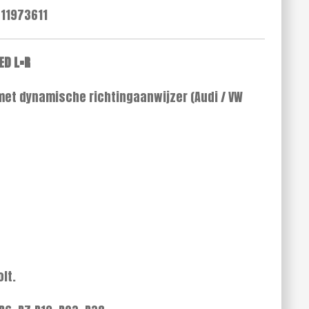
11973611
ED L=R
met dynamische richtingaanwijzer (Audi / VW
lt.