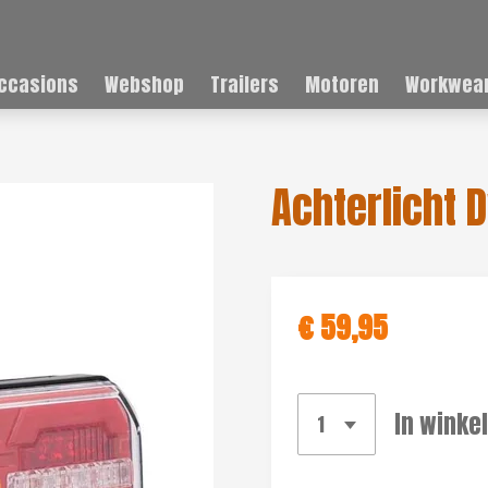
ccasions
Webshop
Trailers
Motoren
Workwear
Achterlicht 
€ 59,95
In winke