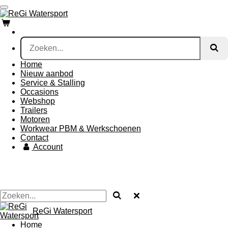
Ga
direct
naar
de
hoofdinhoud
Home
Nieuw aanbod
Service & Stalling
Occasions
Webshop
Trailers
Motoren
Workwear PBM & Werkschoenen
Contact
Account
ReGi Watersport
Home