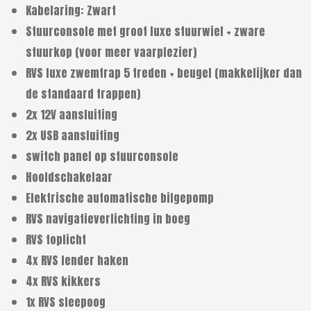
Kabelaring: Zwart
Stuurconsole met groot luxe stuurwiel + zware
stuurkop (voor meer vaarplezier)
RVS luxe zwemtrap 5 treden + beugel (makkelijker dan
de standaard trappen)
2x 12V aansluiting
2x USB aansluiting
switch panel op stuurconsole
Hoofdschakelaar
Elektrische automatische bilgepomp
RVS navigatieverlichting in boeg
RVS toplicht
4x RVS fender haken
4x RVS kikkers
1x RVS sleepoog