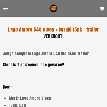
Ga
direct
naar
de
Lago Amore 540 sloep + Suzuki 15pk + trailer
hoofdinhoud
VERKOCHT!
Jonge complete Lago Amore 540 inclusief trailer
Slechts 2 seizoenen mee gevaren!!
Boot:
Merk: Lago Amore Sloep
Type: 540