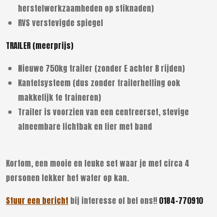
herstelwerkzaamheden op stiknaden)
RVS verstevigde spiegel
TRAILER (meerprijs)
Nieuwe 750kg trailer (zonder E achter B rijden)
Kantelsysteem (dus zonder trailerhelling ook
makkelijk te
traineren)
Trailer is voorzien van een centreerset, stevige
afneembare lichtbak en lier met band
Kortom, een mooie en leuke set waar je met circa 4
personen lekker het water op kan.
Stuur een bericht
bij interesse of bel ons!!
0184-770910