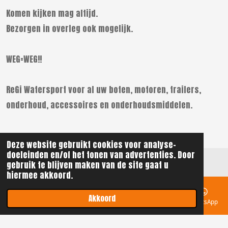
Komen kijken mag altijd.
Bezorgen in overleg ook mogelijk.
WEG=WEG!!
ReGi Watersport voor al uw boten, motoren, trailers,
onderhoud, accessoires en onderhoudsmiddelen.
Deze website gebruikt cookies voor analyse-
doeleinden en/of het tonen van advertenties. Door
gebruik te blijven maken van de site gaat u
hiermee akkoord.
BEL ONS!
Akkoord
© 2021 - 2026 ReGi Watersport
E-mailadres
Telefoonnummer
Kaart
Instagram
WhatsApp