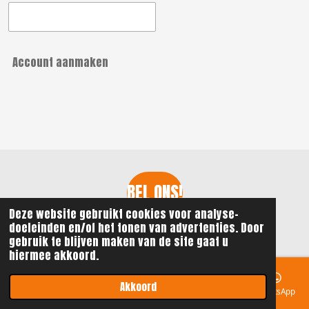
Account aanmaken
BEL ONS!
Deze website gebruikt cookies voor analyse-
© 2021 - 2026 ReGi Watersport
doeleinden en/of het tonen van advertenties. Door
gebruik te blijven maken van de site gaat u
hiermee akkoord.
Akkoord
E-mailadres
Telefoonnummer
Kaart
Instagram
WhatsApp