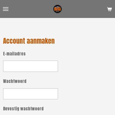
Ga
direct
naar
de
hoofdinhoud
Account aanmaken
E-mailadres
Wachtwoord
Bevestig wachtwoord